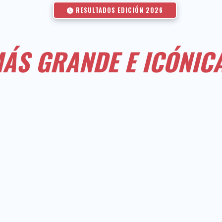
RESULTADOS EDICIÓN 2026
ÁS GRANDE E ICÓNIC
NOS VEMOS EN LA META
0
0
0
0
·
·
·
DÍAS
HORAS
MINUTOS
SEGUNDO