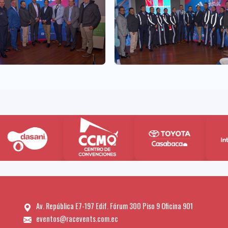
Av. República E7-197 Edif. Fórum 300 Piso 9 Oficina 901
eventos@racevents.com.ec